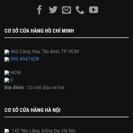
CƠ SỞ CỬA HÀNG HỒ CHÍ MINH
462 Cộng Hòa, Tân Bình, TP HCM
093.4047.628
HCM
0
Địa điểm :
Có chỗ đậu xe hơi
CƠ SỞ CỬA HÀNG HÀ NỘI
143 Yên Lãng, Đống Đa, Hà Nội