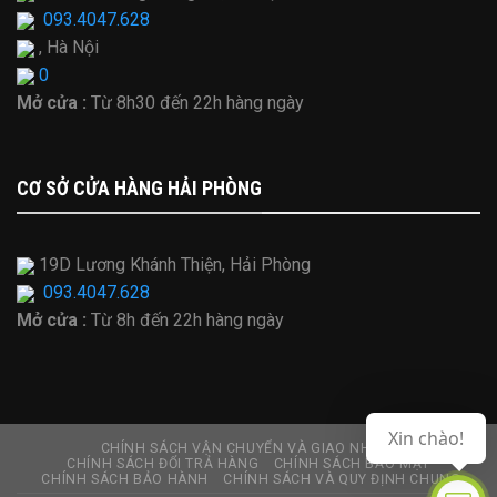
093.4047.628
, Hà Nội
0
Mở cửa :
Từ
8h30 đến 22h hàng ngày
CƠ SỞ CỬA HÀNG HẢI PHÒNG
19D Lương Khánh Thiện, Hải Phòng
093.4047.628
Mở cửa :
Từ
8h đến 22h hàng ngày
Xin chào!
CHÍNH SÁCH VẬN CHUYỂN VÀ GIAO NHẬN
CHÍNH SÁCH ĐỔI TRẢ HÀNG
CHÍNH SÁCH BẢO MẬT
CHÍNH SÁCH BẢO HÀNH
CHÍNH SÁCH VÀ QUY ĐỊNH CHUNG