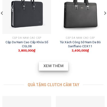
CẶP DA NAM CAO CẤP
CẶP DA NAM CAO CẤP
Cặp Da Nam Cao Cấp Khóa Số
Túi Xách Công Sở Nam Da Bò
CGL08
Sanffiano CDX11
3,800,000
₫
3,400,000
₫
XEM THÊM
QUÀ TẶNG CLUTCH CẦM TAY