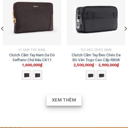
VÍ CẦM TAY NAM
TÚI ĐEO CHÉO NAM
Clutch Cầm Tay Nam Da Dò
Clutch Cầm Tay Đeo Chéo Da
Saffiano Chà Nâu CK11
Bò Vân Togo Cao Cấp RB08
1,600,000
₫
2,500,000
₫
–
2,900,000
₫
XEM THÊM