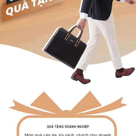
QUÀ TẶNG DOANH NGHIỆP
Món quà cặp da, túi xách, clutch cho doanh