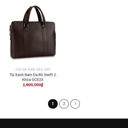
CẶP DA NAM CAO CẤP
Túi Xách Nam Da Bò Swift 2
Khóa GCE23
2,800,000
₫
1
2