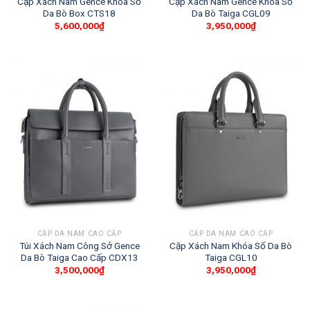
Cặp Xách Nam Gence Khóa Số
Cặp Xách Nam Gence Khóa Số
Da Bò Box CTS18
Da Bò Taiga CGL09
5,600,000
₫
3,950,000
₫
CẶP DA NAM CAO CẤP
CẶP DA NAM CAO CẤP
Túi Xách Nam Công Sở Gence
Cặp Xách Nam Khóa Số Da Bò
Da Bò Taiga Cao Cấp CDX13
Taiga CGL10
3,500,000
₫
3,950,000
₫