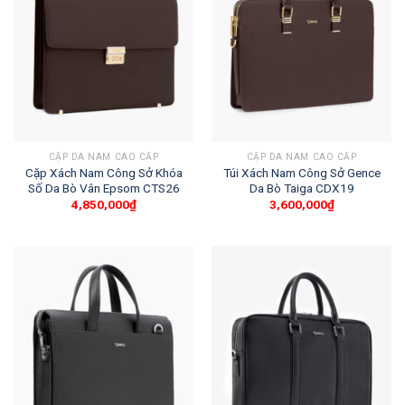
CẶP DA NAM CAO CẤP
CẶP DA NAM CAO CẤP
Cặp Xách Nam Công Sở Khóa
Túi Xách Nam Công Sở Gence
Số Da Bò Vân Epsom CTS26
Da Bò Taiga CDX19
4,850,000
₫
3,600,000
₫