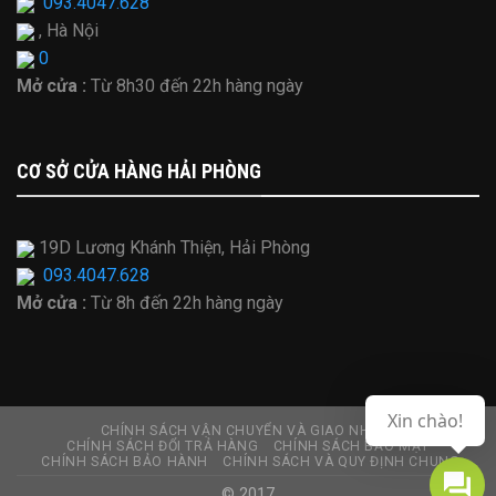
093.4047.628
, Hà Nội
0
Mở cửa :
Từ
8h30 đến 22h hàng ngày
CƠ SỞ CỬA HÀNG HẢI PHÒNG
19D Lương Khánh Thiện, Hải Phòng
093.4047.628
Mở cửa :
Từ
8h đến 22h hàng ngày
Xin chào!
CHÍNH SÁCH VẬN CHUYỂN VÀ GIAO NHẬN
CHÍNH SÁCH ĐỔI TRẢ HÀNG
CHÍNH SÁCH BẢO MẬT
CHÍNH SÁCH BẢO HÀNH
CHÍNH SÁCH VÀ QUY ĐỊNH CHUNG
© 2017