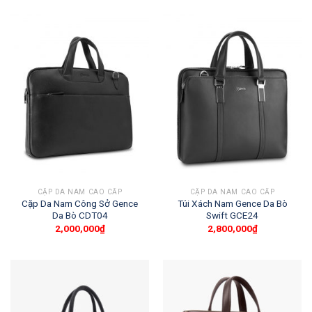
CẶP DA NAM CAO CẤP
CẶP DA NAM CAO CẤP
Cặp Da Nam Công Sở Gence
Túi Xách Nam Gence Da Bò
Da Bò CDT04
Swift GCE24
2,000,000
₫
2,800,000
₫