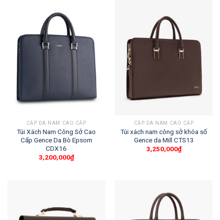
CẶP DA NAM CAO CẤP
CẶP DA NAM CAO CẤP
Túi Xách Nam Công Sở Cao
Túi xách nam công sở khóa số
Cấp Gence Da Bò Epsom
Gence da Mill CTS13
CDX16
3,250,000
₫
3,200,000
₫