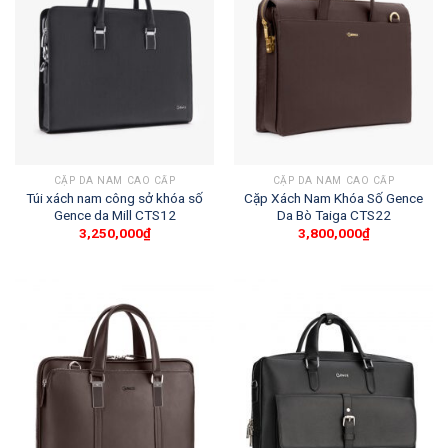
CẶP DA NAM CAO CẤP
CẶP DA NAM CAO CẤP
Túi xách nam công sở khóa số
Cặp Xách Nam Khóa Số Gence
Gence da Mill CTS12
Da Bò Taiga CTS22
3,250,000
₫
3,800,000
₫