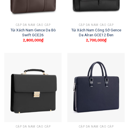
CẶP DA NAM CAO CẤP
CẶP DA NAM CAO CẤP
Túi Xách Nam Gence Da Bò
Túi Xách Nam Công Sở Gence
Swift GCE26
Da Alran GCE12 Đen
2,800,000
₫
2,700,000
₫
CẶP DA NAM CAO CẤP
CẶP DA NAM CAO CẤP