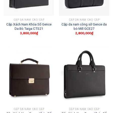
CẶP DA NAM CAO CẤP
CẶP DA NAM CAO CẤP
Cặp Xách Nam Khóa Số Gence
Cặp da nam công sở Gence da
Da Bò Taiga CTS21
bò Mill GCE27
3,800,000
₫
2,800,000
₫
CẶP DA NAM CAO CẤP
CẶP DA NAM CAO CẤP