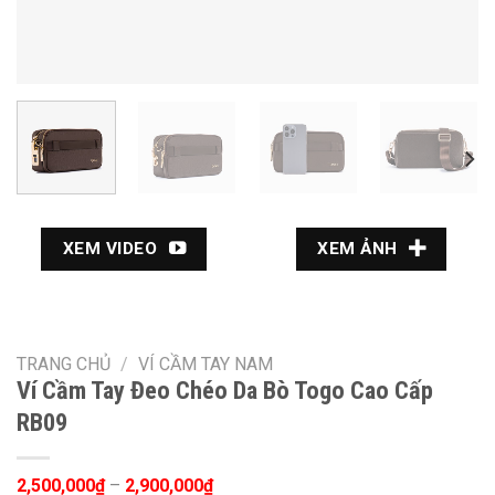
XEM VIDEO
XEM ẢNH
TRANG CHỦ
/
VÍ CẦM TAY NAM
Ví Cầm Tay Đeo Chéo Da Bò Togo Cao Cấp
RB09
2,500,000
₫
–
2,900,000
₫