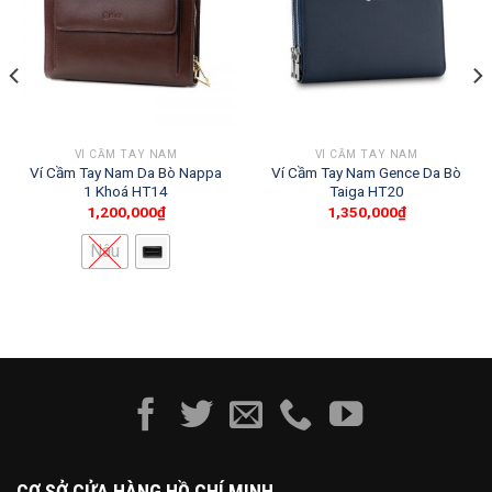
VÍ CẦM TAY NAM
VÍ CẦM TAY NAM
Ví Cầm Tay Nam Da Bò Nappa
Ví Cầm Tay Nam Gence Da Bò
1 Khoá HT14
Taiga HT20
1,200,000
₫
1,350,000
₫
Nâu
CƠ SỞ CỬA HÀNG HỒ CHÍ MINH