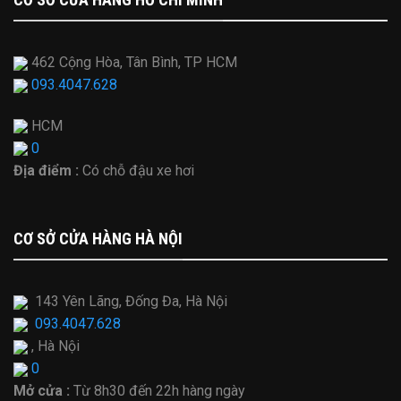
462 Cộng Hòa, Tân Bình, TP HCM
093.4047.628
HCM
0
Địa điểm :
Có chỗ đậu xe hơi
CƠ SỞ CỬA HÀNG HÀ NỘI
143 Yên Lãng, Đống Đa, Hà Nội
093.4047.628
, Hà Nội
0
Mở cửa :
Từ
8h30 đến 22h hàng ngày