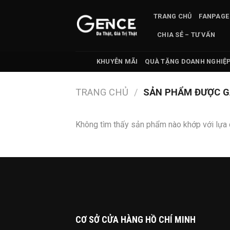
Skip
TRANG CHỦ
FANPAGE
to
content
CHIA SẺ – TƯ VẤN
KHUYỄN MÃI
QUÀ TẶNG DOANH NGHIỆ
TRANG CHỦ
/
SẢN PHẨM ĐƯỢC GẮ
Không tìm thấy sản phẩm nào khớp với lựa 
CƠ SỞ CỬA HÀNG HỒ CHÍ MINH