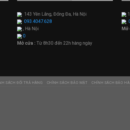
143 Yên Lãng, Đống Đa, Hà Nội
1
093.4047.628
, Hà Nội
Mở 
0
Mở cửa :
Từ
8h30 đến 22h hàng ngày
NH SÁCH ĐỔI TRẢ HÀNG
CHÍNH SÁCH BẢO MẬT
CHÍNH SÁCH BẢO H