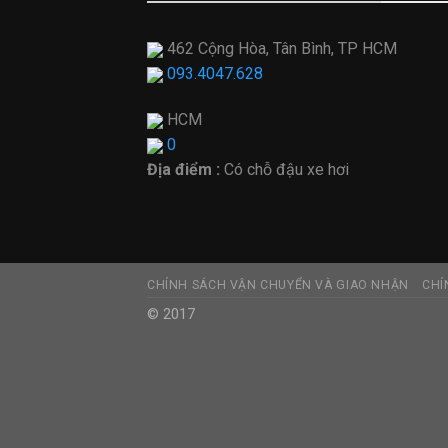
462 Cộng Hòa, Tân Bình, TP HCM
093.4047.628
HCM
0
Địa điểm :
Có chỗ đậu xe hơi
CHÍNH SÁCH VẬN CHUYỂN VÀ GIAO NHẬN
CHÍ
© 2017