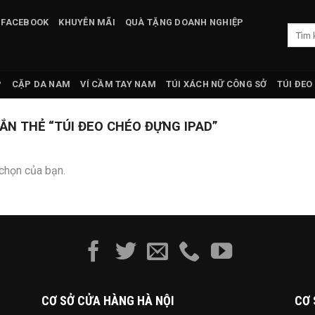
 FACEBOOK
KHUYỄN MÃI
QUÀ TẶNG DOANH NGHIỆP
Tìm
kiếm:
P
CẶP DA NAM
VÍ CẦM TAY NAM
TÚI XÁCH NỮ CÔNG SỞ
TÚI ĐEO
N THẺ “TÚI ĐEO CHÉO ĐỰNG IPAD”
chọn của bạn.
CƠ SỞ CỬA HÀNG HÀ NỘI
CƠ 