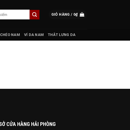
GIỎ HÀNG /
0
₫
 CHÉO NAM
VÍ DA NAM
THẮT LƯNG DA
SỞ CỬA HÀNG HẢI PHÒNG