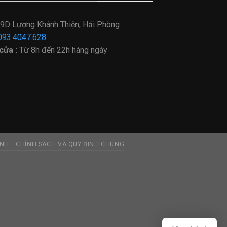
9D Lương Khánh Thiện, Hải Phòng
093.4047.628
cửa :
Từ
8h đến 22h hàng ngày
ÀNH
CHÍNH SÁCH VÀ QUY ĐỊNH CHUNG